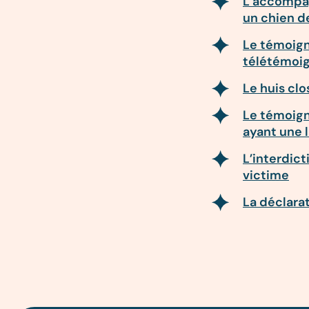
L’accompag
un chien d
Le témoign
télétémoi
Le huis clo
Le témoign
ayant une l
L’interdic
victime
La déclarat