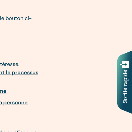
le bouton ci-
ntéresse.
nt le processus
Sortie rapide
ime
la personne