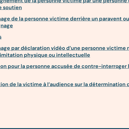
nement de la personne victime par une personne 
e soutien
age de la personne victime derrière un paravent ou
gnage
s
age par déclaration vidéo d’une personne victime 
imitation physique ou intellectuelle
tion pour la personne accusée de contre-interroger 
ion de la victime à l’audience sur la détermination 