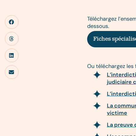
Téléchargez l’ensem
dessous.
Fiches spécialis
Ou téléchargez les 
L’interdic
judiciaire 
L’interdict
La communi
victime
La preuve 