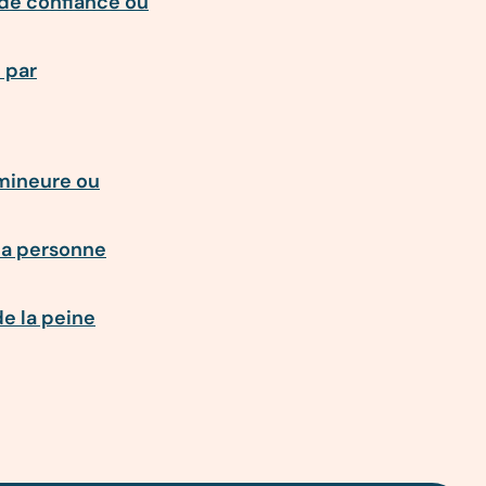
de confiance ou
 par
mineure ou
la personne
de la peine